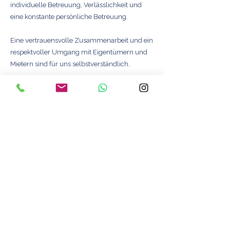
individuelle Betreuung, Verlässlichkeit und
eine konstante persönliche Betreuung.
Eine vertrauensvolle Zusammenarbeit und ein
respektvoller Umgang mit Eigentümern und
Mietern sind für uns selbstverständlich.
In der WEG-Verwaltung betreuen wir
Liegenschaften ab vier Einheiten.
Unser Tätigkeitsbereich umfasst München, das
Münchner Umland sowie die Landkreise
Fürstenfeldbruck, Dachau, Starnberg und Teile
des Fünfseenlandes.